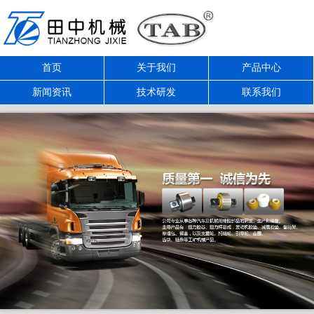
首页
关于我们
产品中心
新闻资讯
技术研发
联系我们